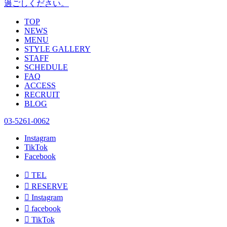
過ごしください。
TOP
NEWS
MENU
STYLE GALLERY
STAFF
SCHEDULE
FAQ
ACCESS
RECRUIT
BLOG
03-5261-0062
Instagram
TikTok
Facebook

TEL

RESERVE

Instagram

facebook

TikTok