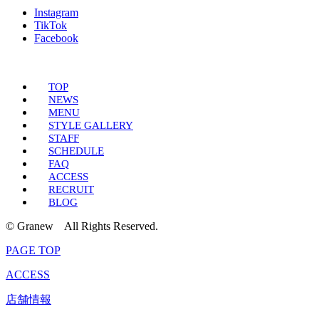
Instagram
TikTok
Facebook
TOP
NEWS
MENU
STYLE GALLERY
STAFF
SCHEDULE
FAQ
ACCESS
RECRUIT
BLOG
© Granew All Rights Reserved.
PAGE TOP
ACCESS
店舗情報