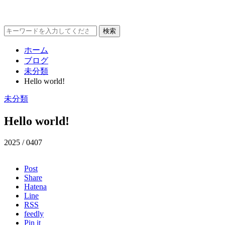
ホーム
ブログ
未分類
Hello world!
未分類
Hello world!
2025 / 04
07
Post
Share
Hatena
Line
RSS
feedly
Pin it